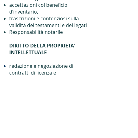
accettazioni col beneficio
d’inventario,
trascrizioni e contenziosi sulla
validità dei testamenti e dei legati
Responsabilità notarile
DIRITTO DELLA PROPRIETA'
INTELLETTUALE
redazione e negoziazione di
contratti di licenza e
trasferimento di marchi e brevetti
accordi co-branding e franchising
costituzione di diritti di garanzia
sui marchi
contenzioso in materia di nomi a
dominio
redazione e negoziazione di
contratti di sviluppo,
sfruttamento, valorizzazione,